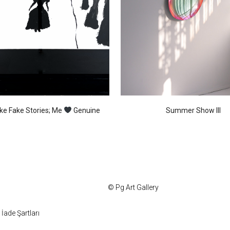
Like Fake Stories; Me
Genuine
Summer Show III
© Pg Art Gallery
İade Şartları