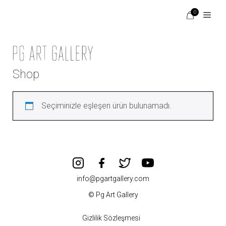
İçeriğe
0
atla
Menü
Shop
Seçiminizle eşleşen ürün bulunamadı.
info@pgartgallery.com
© Pg Art Gallery
Gizlilik Sözleşmesi