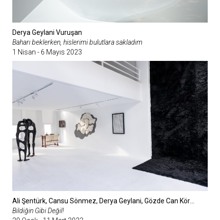
Derya Geylani Vuruşan
Baharı beklerken, hislerimi bulutlara sakladım
1 Nisan - 6 Mayıs 2023
Ali Şentürk, Cansu Sönmez, Derya Geylani, Gözde Can Köroğlu, Ömer Faruk Yaman, Sevim Kaya, Sinem Demirci
Bildiğin Gibi Değil!