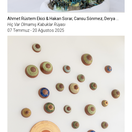
Ahmet Rüstem Ekici & Hakan Sorar, Cansu Sönmez, Derya Geylani Vuruşan, Funda Alkan, Je M’apelle Macid, Lara Törün, Ömer Faruk Yaman, Sevim Kaya, Sinem Demirci
Hiç Var Olmamış Kabuklar Rüyası
07 Temmuz - 20 Ağustos 2025