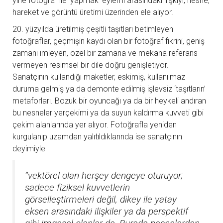
yine fotoğraf ile ‘yapmak’ eylemi arasındaki ilişkiyi, nesne,
hareket ve görüntü üretimi üzerinden ele alıyor.
20. yüzyılda üretilmiş çeşitli taşıtları betimleyen
fotoğraflar, geçmişin kaydı olan bir fotoğraf fikrini, geniş
zamanı imleyen, özel bir zamana ve mekana referans
vermeyen resimsel bir dile doğru genişletiyor.
Sanatçının kullandığı maketler, eskimiş, kullanılmaz
duruma gelmiş ya da demonte edilmiş işlevsiz ‘taşıtların’
metaforları. Bozuk bir oyuncağı ya da bir heykeli andıran
bu nesneler yerçekimi ya da suyun kaldırma kuvveti gibi
çekim alanlarında yer alıyor. Fotoğrafla yeniden
kurgulanıp uzamdan yalıtıldıklarında ise sanatçının
deyimiyle
“vektörel olan herşey dengeye oturuyor;
sadece fiziksel kuvvetlerin
görselleştirmeleri değil, dikey ile yatay
eksen arasındaki ilişkiler ya da perspektif