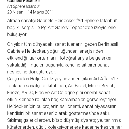
Gabriele Heidecker
Art Sphere Istanbul
20 Nisan – 14 Mayıs 2011
Alman sanatçı Gabriele Heidecker “Art Sphere Istanbul”
başlıklı sergisi ile Pg Art Gallery Tophane’de izleyicilerle
buluşuyor.
On yıldır tüm dünyadaki sanat fuarlarını gezen Berlin asıllı
Gabriele Heidecker, yoğunluğundan, enerjisinden
etkilendiği fuar ortamlarını fotoğraflarıyla belgelerken
yakaladığı imgeleri başarıyla kendine ait birer sanat
nesnesine dönüştürüyor.
Çalışmaları Hatje Cantz yayınevinden çıkan Art Affairs’te
toplanan sanatçı bu kitabında, Art Basel, Miami Beach,
Frieze, ARCO, Fiac ve Art Cologne gibi önemli sanat
etkinliklerinde rol alan baş kahramanları görselleştiriyor.
Heidecker için bu projenin asıl önemi, sanat piyasasının
kendisini bir sanat eseri olarak göstermesinde saklı.
Sıkılmış galericilerden, bitap düşmüş ziyaretçiye, tanınmış
küratörlerden, güçlü koleksiyonerlere kadar herkes ve her