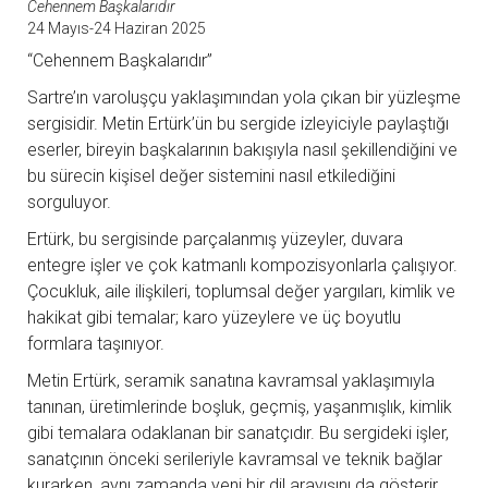
Cehennem Başkalarıdır
24 Mayıs-24 Haziran 2025
“Cehennem Başkalarıdır”
Sartre’ın varoluşçu yaklaşımından yola çıkan bir yüzleşme
sergisidir. Metin Ertürk’ün bu sergide izleyiciyle paylaştığı
eserler, bireyin başkalarının bakışıyla nasıl şekillendiğini ve
bu sürecin kişisel değer sistemini nasıl etkilediğini
sorguluyor.
Ertürk, bu sergisinde parçalanmış yüzeyler, duvara
entegre işler ve çok katmanlı kompozisyonlarla çalışıyor.
Çocukluk, aile ilişkileri, toplumsal değer yargıları, kimlik ve
hakikat gibi temalar; karo yüzeylere ve üç boyutlu
formlara taşınıyor.
Metin Ertürk, seramik sanatına kavramsal yaklaşımıyla
tanınan, üretimlerinde boşluk, geçmiş, yaşanmışlık, kimlik
gibi temalara odaklanan bir sanatçıdır. Bu sergideki işler,
sanatçının önceki serileriyle kavramsal ve teknik bağlar
kurarken, aynı zamanda yeni bir dil arayışını da gösterir.