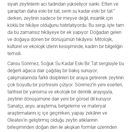
siyah zeytinlerin acı tadından yükseliyor sanki. Etten ve
şaraptan daha eski bir tat; serin su kadar eski bir tat.”
derken, zeytinin sadece bir meyve değil, insanlık için
köklü bir hikâye olduğunu hatırlatıyordu. Bu sergi, işte tam
da bu zamansız hikâyeye bir ek yapıyor: Doğadan gelen
ve doğaya dönen bir dönüşümün hikâyesi. Mitolojik,
kültürel ve ekolojik izlerin kesişiminde, kadim bir bilgeliğin
temsili.
Cansu Sönmez, Soğuk Su Kadar Eski Bir Tat sergisiyle bu
değerli ağaca dair çağdaş bir bakış sunuyor;
çalışmalarında farklı disiplinleri bir araya getirerek zeytinin
çok boyutlu bir portresini çiziyor. Sönmez’in yeni eserleri,
tarihsel bir yansıma ve ekolojik bir derinlik arayışıyla,
zeytinin dönüşümüne dair yeni bir görsel dil kuruyor.
Sanatçı, arşiv, araştırma, belgeleme ve materyal
araştırmalarını iç içe geçirirken, yapay zekânın ve
Oleatex’in geliştirmiş olduğu zeytin atıklarının
birleşiminden doğan deri ile akışkan formlar üzerinden