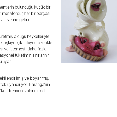
mentlerin bulunduğu küçük bir
r metafordur, her bir parçası
ni yerine getirir.
üretmiş olduğu heykelleriyle
lişkiye ışık tutuyor, özellikle
sı ve istemesi -daha fazla
asyonel tüketimin sınırlarının
uluyor.
ekillendirilmiş ve boyanmış.
 istek uyandırıyor. Baranga’nın
‘kendilerini cezalandırma’