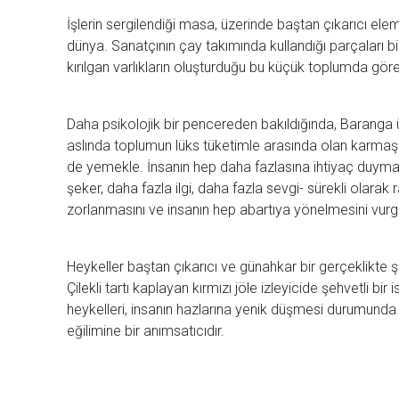
İşlerin sergilendiği masa, üzerinde baştan çıkarıcı ele
dünya. Sanatçının çay takımında kullandığı parçaları bi
kırılgan varlıkların oluşturduğu bu küçük toplumda görevi
Daha psikolojik bir pencereden bakıldığında, Baranga 
aslında toplumun lüks tüketimle arasında olan karmaşık i
de yemekle. İnsanın hep daha fazlasına ihtiyaç duyma
şeker, daha fazla ilgi, daha fazla sevgi- sürekli olarak r
zorlanmasını ve insanın hep abartıya yönelmesini vurg
Heykeller baştan çıkarıcı ve günahkar bir gerçeklikte ş
Çilekli tartı kaplayan kırmızı jöle izleyicide şehvetli bir
heykelleri, insanın hazlarına yenik düşmesi durumunda 
eğilimine bir anımsatıcıdır.