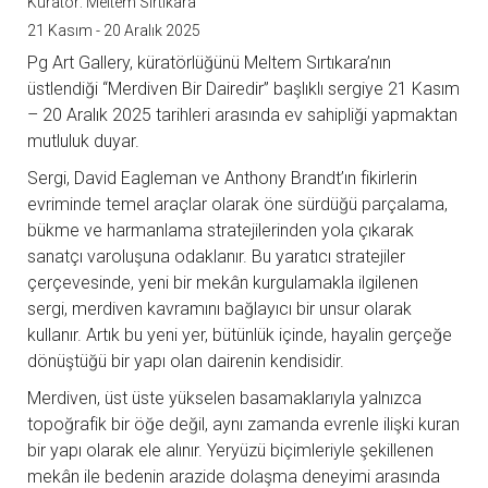
Kürator: Meltem Sırtıkara
21 Kasım - 20 Aralık 2025
Pg Art Gallery, küratörlüğünü Meltem Sırtıkara’nın
üstlendiği “Merdiven Bir Dairedir” başlıklı sergiye 21 Kasım
– 20 Aralık 2025 tarihleri arasında ev sahipliği yapmaktan
mutluluk duyar.
Sergi, David Eagleman ve Anthony Brandt’ın fikirlerin
evriminde temel araçlar olarak öne sürdüğü parçalama,
bükme ve harmanlama stratejilerinden yola çıkarak
sanatçı varoluşuna odaklanır. Bu yaratıcı stratejiler
çerçevesinde, yeni bir mekân kurgulamakla ilgilenen
sergi, merdiven kavramını bağlayıcı bir unsur olarak
kullanır. Artık bu yeni yer, bütünlük içinde, hayalin gerçeğe
dönüştüğü bir yapı olan dairenin kendisidir.
Merdiven, üst üste yükselen basamaklarıyla yalnızca
topoğrafik bir öğe değil, aynı zamanda evrenle ilişki kuran
bir yapı olarak ele alınır. Yeryüzü biçimleriyle şekillenen
mekân ile bedenin arazide dolaşma deneyimi arasında