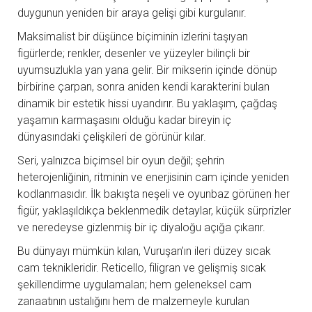
duygunun yeniden bir araya gelişi gibi kurgulanır.
Maksimalist bir düşünce biçiminin izlerini taşıyan
figürlerde; renkler, desenler ve yüzeyler bilinçli bir
uyumsuzlukla yan yana gelir. Bir mikserin içinde dönüp
birbirine çarpan, sonra aniden kendi karakterini bulan
dinamik bir estetik hissi uyandırır. Bu yaklaşım, çağdaş
yaşamın karmaşasını olduğu kadar bireyin iç
dünyasındaki çelişkileri de görünür kılar.
Seri, yalnızca biçimsel bir oyun değil; şehrin
heterojenliğinin, ritminin ve enerjisinin cam içinde yeniden
kodlanmasıdır. İlk bakışta neşeli ve oyunbaz görünen her
figür, yaklaşıldıkça beklenmedik detaylar, küçük sürprizler
ve neredeyse gizlenmiş bir iç diyaloğu açığa çıkarır.
Bu dünyayı mümkün kılan, Vuruşan’ın ileri düzey sıcak
cam teknikleridir. Reticello, filigran ve gelişmiş sıcak
şekillendirme uygulamaları; hem geleneksel cam
zanaatının ustalığını hem de malzemeyle kurulan