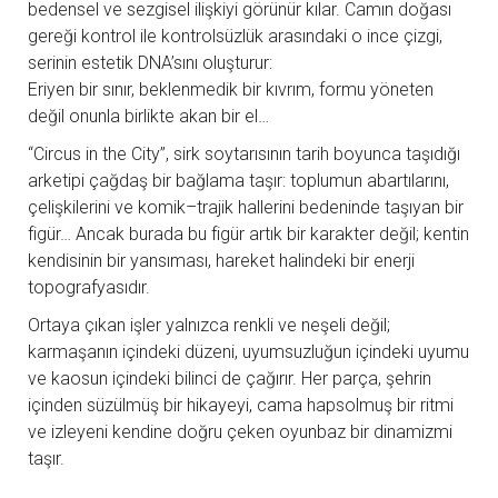
bedensel ve sezgisel ilişkiyi görünür kılar. Camın doğası
gereği kontrol ile kontrolsüzlük arasındaki o ince çizgi,
serinin estetik DNA’sını oluşturur:
Eriyen bir sınır, beklenmedik bir kıvrım, formu yöneten
değil onunla birlikte akan bir el…
“Circus in the City”, sirk soytarısının tarih boyunca taşıdığı
arketipi çağdaş bir bağlama taşır: toplumun abartılarını,
çelişkilerini ve komik–trajik hallerini bedeninde taşıyan bir
figür… Ancak burada bu figür artık bir karakter değil; kentin
kendisinin bir yansıması, hareket halindeki bir enerji
topografyasıdır.
Ortaya çıkan işler yalnızca renkli ve neşeli değil;
karmaşanın içindeki düzeni, uyumsuzluğun içindeki uyumu
ve kaosun içindeki bilinci de çağırır. Her parça, şehrin
içinden süzülmüş bir hikayeyi, cama hapsolmuş bir ritmi
ve izleyeni kendine doğru çeken oyunbaz bir dinamizmi
taşır.