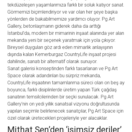
tekdüzeleşen yaşamlarımıza farklı bir soluk katıyor sanat.
Görmemizi biçimlendiriyor ve var olan her şeye başka
yönlerden de bakabilmemize yardımcı oluyor. Pg Art
Gallery, betonlaşmanın giderek daha da arttığı
İstanbul’da, modern bir mimarinin inşaat alanında yer alan
mekanda yeni bir seçenek yaratmak için yola çıkıyor.
Bireysel duyguları göz ardı eden mimarlık anlayışının
dışında kalan Kemerburgaz CountryLife inşaat projesi
dahilinde, sanatı bir alternatif olarak sunuyor.
Sanat galerisi konseptinden farklı tasarlanan ve Pg Art
Space olarak adandırılan bu sürpriz mekanda,
CountryLife inşaatının tamamlanma süreci olan on beş ay
boyunca, farklı disiplinlerde üretim yapan Türk çağdaş
sanatının temsilcilerinden bir seçki sunulacak. Pg Art
Gallery’nin on yedi yıllık sanatsal vizyonu doğrultusunda
yapılan seçimle belirlenecek sanatçılar, Pg Art Space için
özel olarak üretecekleri projeleriyle yer alacaklar.
Mithat Şen’den ‘isimsiz deriler’