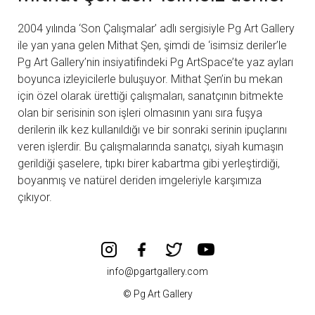
2004 yılında ‘Son Çalışmalar’ adlı sergisiyle Pg Art Gallery
ile yan yana gelen Mithat Şen, şimdi de ‘isimsiz deriler’le
Pg Art Gallery’nin insiyatifindeki Pg ArtSpace’te yaz ayları
boyunca izleyicilerle buluşuyor. Mithat Şen’in bu mekan
için özel olarak ürettiği çalışmaları, sanatçının bitmekte
olan bir serisinin son işleri olmasının yanı sıra fuşya
derilerin ilk kez kullanıldığı ve bir sonraki serinin ipuçlarını
veren işlerdir. Bu çalışmalarında sanatçı, siyah kumaşın
gerildiği şaselere, tıpkı birer kabartma gibi yerleştirdiği,
boyanmış ve natürel deriden imgeleriyle karşımıza
çıkıyor.
info@pgartgallery.com
© Pg Art Gallery