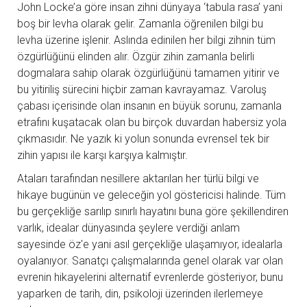
John Locke’a göre insan zihni dünyaya ‘tabula rasa’ yani
boş bir levha olarak gelir. Zamanla öğrenilen bilgi bu
levha üzerine işlenir. Aslında edinilen her bilgi zihnin tüm
özgürlüğünü elinden alır. Özgür zihin zamanla belirli
dogmalara sahip olarak özgürlüğünü tamamen yitirir ve
bu yitiriliş sürecini hiçbir zaman kavrayamaz. Varoluş
çabası içerisinde olan insanın en büyük sorunu, zamanla
etrafını kuşatacak olan bu birçok duvardan habersiz yola
çıkmasıdır. Ne yazık ki yolun sonunda evrensel tek bir
zihin yapısı ile karşı karşıya kalmıştır.
Ataları tarafından nesillere aktarılan her türlü bilgi ve
hikaye bugünün ve geleceğin yol göstericisi halinde. Tüm
bu gerçekliğe sarılıp sınırlı hayatını buna göre şekillendiren
varlık, idealar dünyasında şeylere verdiği anlam
sayesinde öz'e yani asıl gerçekliğe ulaşamıyor, idealarla
oyalanıyor. Sanatçı çalışmalarında genel olarak var olan
evrenin hikayelerini alternatif evrenlerde gösteriyor, bunu
yaparken de tarih, din, psikoloji üzerinden ilerlemeye