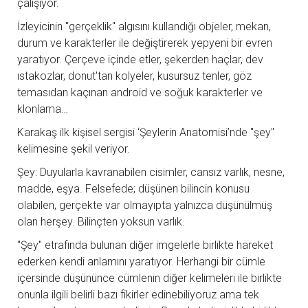
çalışıyor.
İzleyicinin ''gerçeklik'' algısını kullandığı objeler, mekan,
durum ve karakterler ile değiştirerek yepyeni bir evren
yaratıyor. Çerçeve içinde etler, şekerden haçlar, dev
ıstakozlar, donut'tan kolyeler, kusursuz tenler, göz
temasıdan kaçınan android ve soğuk karakterler ve
klonlama…
Karakaş ilk kişisel sergisi ‘Şeylerin Anatomisi’nde "şey"
kelimesine şekil veriyor.
Şey: Duyularla kavranabilen cisimler, cansız varlık, nesne,
madde, eşya. Felsefede; düşünen bilincin konusu
olabilen, gerçekte var olmayıpta yalnızca düşünülmüş
olan herşey. Bilinçten yoksun varlık.
"Şey" etrafında bulunan diğer imgelerle birlikte hareket
ederken kendi anlamını yaratıyor. Herhangi bir cümle
içersinde düşününce cümlenin diğer kelimeleri ile birlikte
onunla ilgili belirli bazı fikirler edinebiliyoruz ama tek