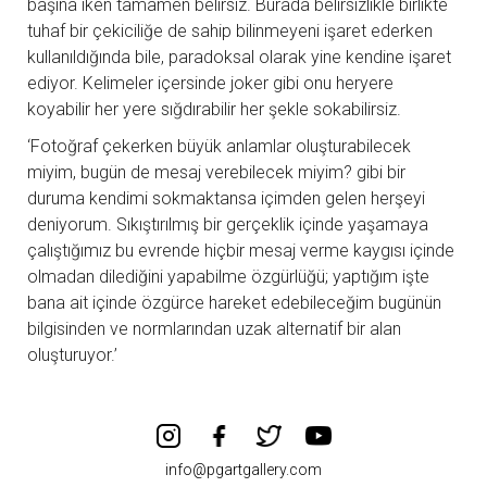
başına iken tamamen belirsiz. Burada belirsizlikle birlikte
tuhaf bir çekiciliğe de sahip bilinmeyeni işaret ederken
kullanıldığında bile, paradoksal olarak yine kendine işaret
ediyor. Kelimeler içersinde joker gibi onu heryere
koyabilir her yere sığdırabilir her şekle sokabilirsiz.
‘Fotoğraf çekerken büyük anlamlar oluşturabilecek
miyim, bugün de mesaj verebilecek miyim? gibi bir
duruma kendimi sokmaktansa içimden gelen herşeyi
deniyorum. Sıkıştırılmış bir gerçeklik içinde yaşamaya
çalıştığımız bu evrende hiçbir mesaj verme kaygısı içinde
olmadan dilediğini yapabilme özgürlüğü; yaptığım işte
bana ait içinde özgürce hareket edebileceğim bugünün
bilgisinden ve normlarından uzak alternatif bir alan
oluşturuyor.’
info@pgartgallery.com