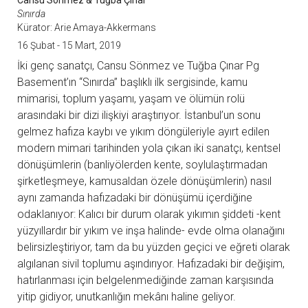
Cansu Sönmez & Tuğba Çınar
Sınırda
Kürator: Arie Amaya-Akkermans
16 Şubat - 15 Mart, 2019
İki genç sanatçı, Cansu Sönmez ve Tuğba Çınar Pg
Basement’ın “Sınırda” başlıklı ilk sergisinde, kamu
mimarisi, toplum yaşamı, yaşam ve ölümün rolü
arasındaki bir dizi ilişkiyi araştırıyor. İstanbul’un sonu
gelmez hafıza kaybı ve yıkım döngüleriyle ayırt edilen
modern mimari tarihinden yola çıkan iki sanatçı, kentsel
dönüşümlerin (banliyölerden kente, soylulaştırmadan
şirketleşmeye, kamusaldan özele dönüşümlerin) nasıl
aynı zamanda hafızadaki bir dönüşümü içerdiğine
odaklanıyor: Kalıcı bir durum olarak yıkımın şiddeti -kent
yüzyıllardır bir yıkım ve inşa halinde- evde olma olanağını
belirsizleştiriyor, tam da bu yüzden geçici ve eğreti olarak
algılanan sivil toplumu aşındırıyor. Hafızadaki bir değişim,
hatırlanması için belgelenmediğinde zaman karşısında
yitip gidiyor, unutkanlığın mekânı haline geliyor.