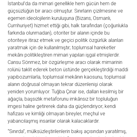
İstanbul’da da mimari genellikle hem gücün hem de
güçsüzlüğün bir aracı olmuştur. Sınırların çizilmesine ve
egemen ideolojilerin kuruluşuna (Bizans, Osmanlı,
Cumhuriyet) hizmet ettiği gibi, halk tarafından (çoğunlukla
farkında olunmadan), otoriter bir alanın içinde bu
otoriteye itiraz etmek ve geçici politik özgürlük alanları
yaratmak için de kullanılmıştır; toplumsal hareketler
mekânı politikleştiren mimari yapıları işgal etmişlerdir.
Cansu Sönmez, bir özgürleşme aracı olarak mimarinin
rolünü taklit ederek beton üstünde gerçekleştirdiği maddi
yapıbozumlarla, toplumsal mekânın kaosunu, toplumsal
alanın doğrusal olmayan tekrar düzenlenişi olarak
yeniden yorumluyor. Tuğba Çınar ise, dalları kesilmiş bir
ağaçla, başsızlık metaforunu imkânsız bir topluluğun
imgesi haline getirerek daha da güçlendiriyor; kendi
hafızası ve kimliği olmayan bireyler, meçhul ve
yabancılaşmış insanlar olarak kalacaklardır.
“Sınırda”, mülksüzleştirilenlerin bakış açısından yaratılmış,