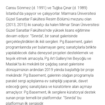
Cansu Sönmez (d. 1991) ve Tuğba Çınar (d. 1989)
İstanbul’da yaşıyor ve çalışıyorlar. Marmara Üniversitesi
Güzel Sanatlar Fakültesi Resim Bölümü mezunu olan
(2013, 2015) iki sanatçı da halen Mimar Sinan Üniversitesi
Güzel Sanatlar Fakültesi’nde yüksek lisans eğitimine
devam ediyor. “Sınırda”, bir sanat galerisinde
gerçekleştirdikleri ilk ikili sergileri. Pg Basement, galeri
programlarında yer bulamayan genç sanatçılarla birlikte
yapılabilecek daha deneysel projeleri desteklemek ve
teşvik etmek amacıyla, Pg Art Gallery’nin Beyoğlu ve
Maslak’ta iki mekânlı bir çağdaş sanat galerisine
dönüşümünün ardından 2019 yılında başlattığı bir proje
mekânıdır. Pg Basement, galerinin olağan programıyla
paralel sergi açılışlarına ev sahipliği yaparak, davet
edeceği genç sanatçılara ve küratörlere alan açmayı
amaçlıyor. Pg Basement, ilk sergilere küratoryal destek
sunan proje temelli bir platformdur. “Sınırda” bu
platformun ilk sergisidir.