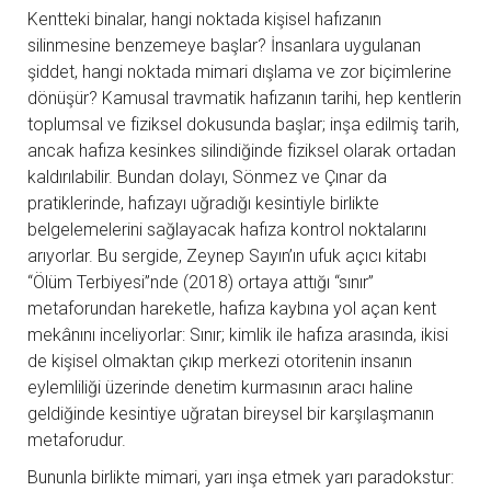
Kentteki binalar, hangi noktada kişisel hafızanın
silinmesine benzemeye başlar? İnsanlara uygulanan
şiddet, hangi noktada mimari dışlama ve zor biçimlerine
dönüşür? Kamusal travmatik hafızanın tarihi, hep kentlerin
toplumsal ve fiziksel dokusunda başlar; inşa edilmiş tarih,
ancak hafıza kesinkes silindiğinde fiziksel olarak ortadan
kaldırılabilir. Bundan dolayı, Sönmez ve Çınar da
pratiklerinde, hafızayı uğradığı kesintiyle birlikte
belgelemelerini sağlayacak hafıza kontrol noktalarını
arıyorlar. Bu sergide, Zeynep Sayın’ın ufuk açıcı kitabı
“Ölüm Terbiyesi”nde (2018) ortaya attığı “sınır”
metaforundan hareketle, hafıza kaybına yol açan kent
mekânını inceliyorlar: Sınır; kimlik ile hafıza arasında, ikisi
de kişisel olmaktan çıkıp merkezi otoritenin insanın
eylemliliği üzerinde denetim kurmasının aracı haline
geldiğinde kesintiye uğratan bireysel bir karşılaşmanın
metaforudur.
Bununla birlikte mimari, yarı inşa etmek yarı paradokstur: