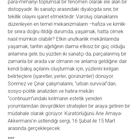
para-mimariyi toplumsal bir fenomen olarak ele alan bir
distopyadır. İki sanatçı arasındaki diyalogda sınır, bir
tekillik olayını işaret etmektedir: Varoluş olanaklarını
düzenleyen en temel mekanizmaların –hafıza ve kimlik-
bir sınıra doğru itildiği durumda, yaşamak, hatta ölmek
nasıl mümkün olabilir? Etkin unutkanlık mekânlarında
yaşamak, tarihin ağırlığının daima etkisiz bir güç olduğu
anlamına gelir, bu yüzden iki sanatçı da, parçalanmış bir
zamanla bir arada var olmanın ne anlama geldiğine dair
kendi bakış açılarını oluşturmak için, yüzlerini kırılgan
belirteçlere (işaretler, yerler, görünümler) dönüyor.
Sönmez ve Çınar çalışmalarını, “urban survival”dan,
sosyo-politik analizden ve hatıra-mekân
“continuum”undaki kırılmanın estetik yeniden
yorumlarından devşirdikleri stratejileri bir araya getiren bir
müdahale olarak görüyor. Küratörlüğünü Arie Amaya-
Akkermans’ın üstlendiği sergi, 16 Şubat ile 15 Mart
arasında gerçekleşecek.
***