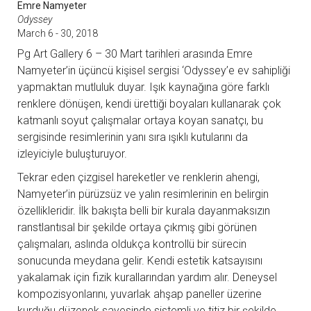
Emre Namyeter
Odyssey
March 6 - 30, 2018
Pg Art Gallery 6 – 30 Mart tarihleri arasında Emre
Namyeter’in üçüncü kişisel sergisi ‘Odyssey’e ev sahipliği
yapmaktan mutluluk duyar. Işık kaynağına göre farklı
renklere dönüşen, kendi ürettiği boyaları kullanarak çok
katmanlı soyut çalışmalar ortaya koyan sanatçı, bu
sergisinde resimlerinin yanı sıra ışıklı kutularını da
izleyiciyle buluşturuyor.
Tekrar eden çizgisel hareketler ve renklerin ahengi,
Namyeter’in pürüzsüz ve yalın resimlerinin en belirgin
özellikleridir. İlk bakışta belli bir kurala dayanmaksızın
ranstlantısal bir şekilde ortaya çıkmış gibi görünen
çalışmaları, aslında oldukça kontrollü bir sürecin
sonucunda meydana gelir. Kendi estetik katsayısını
yakalamak için fizik kurallarından yardım alır. Deneysel
kompozisyonlarını, yuvarlak ahşap paneller üzerine
kurduğu düzenek sayesinde sistemli ve titiz bir şekilde